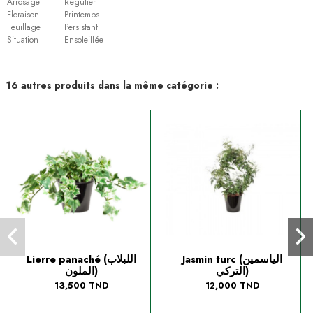
Arrosage
Régulier
Floraison
Printemps
Feuillage
Persistant
Situation
Ensoleillée
16 autres produits dans la même catégorie :
Jasmin turc (الياسمين
Lierre panaché (اللبلاب
التركي)
الملون)
13,500 TND
12,000 TND