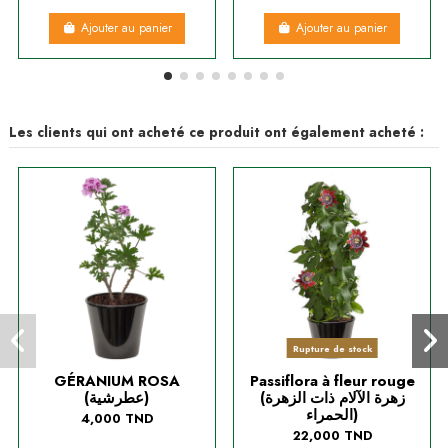
Ajouter au panier
Ajouter au panier
Les clients qui ont acheté ce produit ont également acheté :
Rupture de stock
GÉRANIUM ROSA
Passiflora à fleur rouge
(زهرة الآلام ذات الزهرة
(عطرشية)
الحمراء)
4,000 TND
22,000 TND