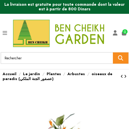
La livraison est gratuite pour toute commande dont la valeur
est à partir de 800 Dinars
0
Accueil
Le jardin
Plantes
Arbustes
oiseaux de
paradis (عصفور الجنة الملكي)