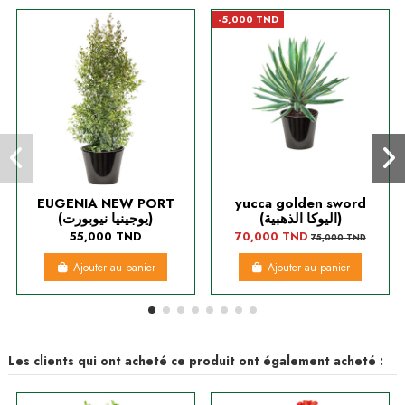
-5,000 TND
EUGENIA NEW PORT
yucca golden sword
(اليوكا الذهبية)
(يوجينيا نيوبورت)
55,000 TND
70,000 TND
75,000 TND
Ajouter au panier
Ajouter au panier
Les clients qui ont acheté ce produit ont également acheté :