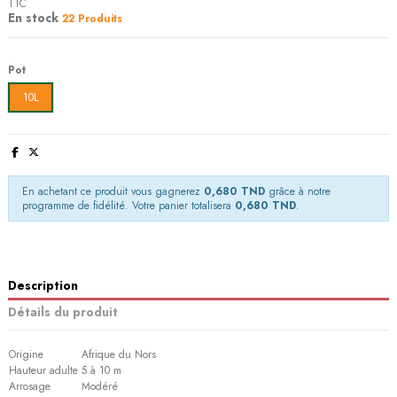
TTC
En stock
22 Produits
Pot
10L
En achetant ce produit vous gagnerez
0,680 TND
grâce à notre
programme de fidélité. Votre panier totalisera
0,680 TND
.
Description
Détails du produit
Origine
Afrique du Nors
Hauteur adulte
5 à 10 m
Arrosage
Modéré