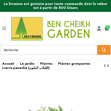
La livraison est gratuite pour toute commande dont la valeur
est à partir de 800 Dinars
0
Accueil
Le jardin
Plantes
Plantes grimpantes
Lierre panaché (اللبلاب الملون)