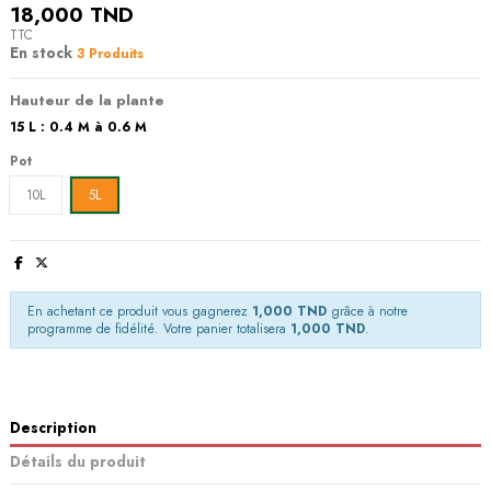
18,000 TND
TTC
En stock
3 Produits
Hauteur de la plante
15 L : 0.4 M à 0.6 M
Pot
10L
5L
En achetant ce produit vous gagnerez
1,000 TND
grâce à notre
programme de fidélité. Votre panier totalisera
1,000 TND
.
Description
Détails du produit