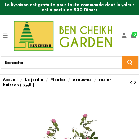
La livraison est gratuite pour toute commande dont la valeur
est à partir de 800 Dinars
0
Accueil
Le jardin
Plantes
Arbustes
rosier
buisson ( الورد )