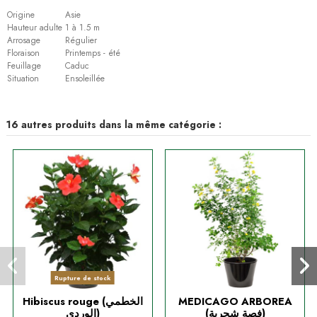
Origine
Asie
Hauteur adulte
1 à 1.5 m
Arrosage
Régulier
Floraison
Printemps - été
Feuillage
Caduc
Situation
Ensoleillée
16 autres produits dans la même catégorie :
Rupture de stock
Hibiscus rouge (الخطمي
MEDICAGO ARBOREA
(فصة شجرية)
الوردي)