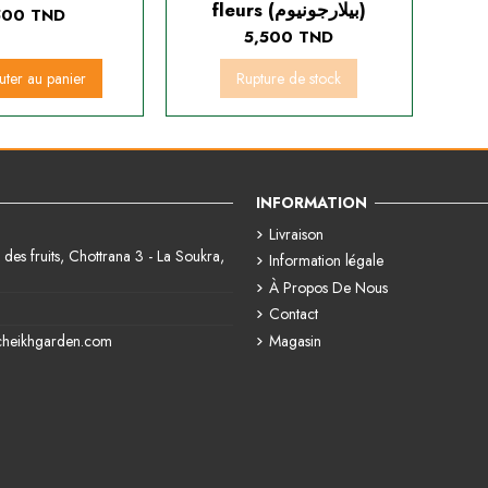
fleurs (بيلارجونيوم)
500 TND
5,500 TND
uter au panier
Rupture de stock
INFORMATION
Livraison
des fruits, Chottrana 3 - La Soukra,
Information légale
À Propos De Nous
Contact
Magasin
cheikhgarden.com