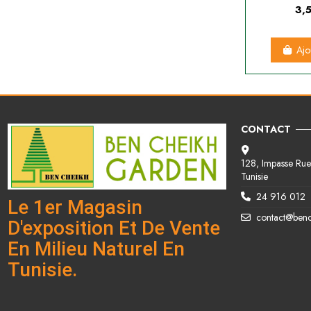
3,
Ajo
CONTACT
128, Impasse Rue 
Tunisie
24 916 012
Le 1er Magasin
contact@ben
D'exposition Et De Vente
En Milieu Naturel En
Tunisie.