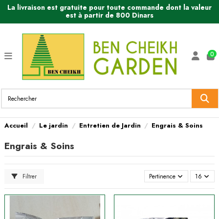
La livraison est gratuite pour toute commande dont la valeur
est à partir de 800 Dinars
0
Accueil
Le jardin
Entretien de Jardin
Engrais & Soins
Engrais & Soins
Filtrer
Pertinence
16