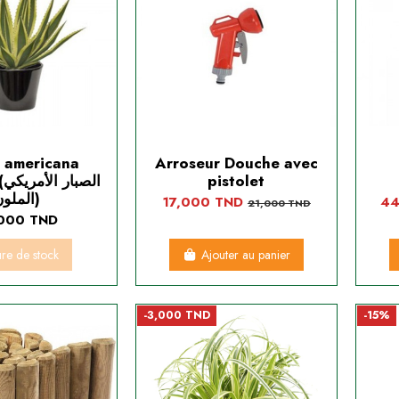
 americana
Arroseur Douche avec
ال
pistolet
الملون)
17,000 TND
44
21,000 TND
000 TND
ure de stock
Ajouter au panier
-3,000 TND
-15%