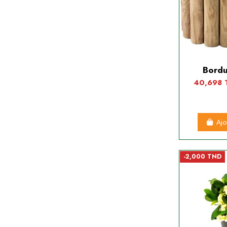
Bordu
40,698
Ajo
-2,000 TND