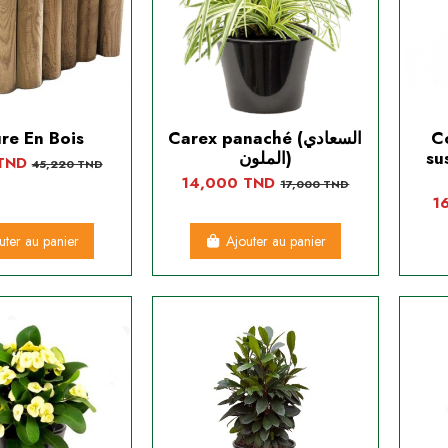
re En Bois
Carex panaché (السعادي
Co
susp
الملون)
 TND
45,220 TND
14,000 TND
17,000 TND
1
uter au panier
Ajouter au panier