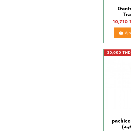
Gants
Tr
10,710
Ajo
-30,000 TND
pachice