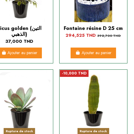
icus golden (التين
Fontaine résine D 25 cm
الذهبي)
294,525 TND
392,700 TND
37,000 TND
Ajouter au panier
Ajouter au panier
-10,000 TND
Rupture de stock
Rupture de stock