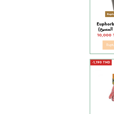
Rupt
Euphorbi
10,000
Rupt
-1,190 TND