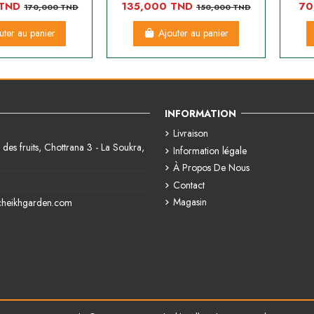
 TND
135,000 TND
70
170,000 TND
150,000 TND
uter au panier
Ajouter au panier
INFORMATION
Livraison
des fruits, Chottrana 3 - La Soukra,
Information légale
À Propos De Nous
Contact
Magasin
cheikhgarden.com