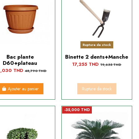
Rupture de stock
Bac plante
Binette 2 dents+Manche
D60+plateau
17,255 TND
19,635 TND
,030 TND
48,790 TND
Ajouter au panier
Rupture de stock
-35,000 TND