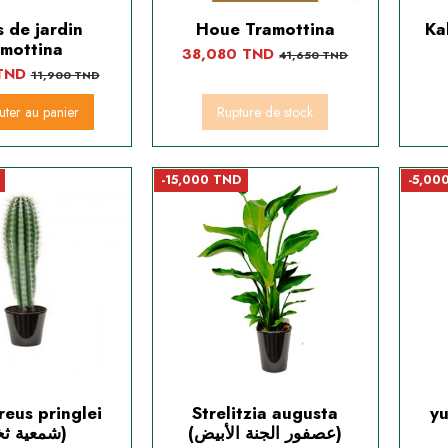
 de jardin
Houe Tramottina
Ka
amottina
38,080 TND
41,650 TND
 TND
11,900 TND
uter au panier
Rupture de stock
-15,000 TND
-5,00
reus pringlei
Strelitzia augusta
y
(عصفور الجنة الأبيض)
(شمعية ثخينة)