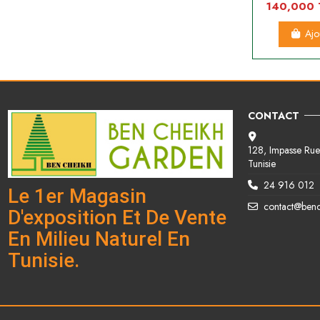
140,000
Ajo
CONTACT
128, Impasse Rue 
Tunisie
24 916 012
Le 1er Magasin
contact@ben
D'exposition Et De Vente
En Milieu Naturel En
Tunisie.