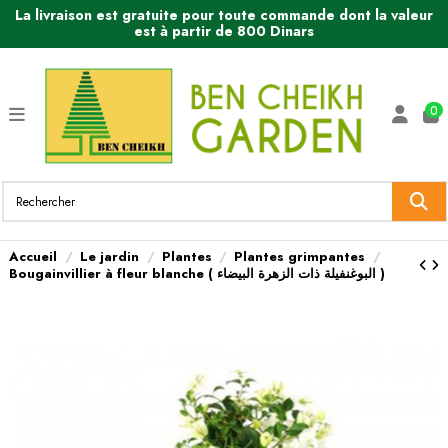
La livraison est gratuite pour toute commande dont la valeur
est à partir de 800 Dinars
0
Accueil
Le jardin
Plantes
Plantes grimpantes
Bougainvillier à fleur blanche ( البوغنفيلة ذات الزهرة البيضاء )