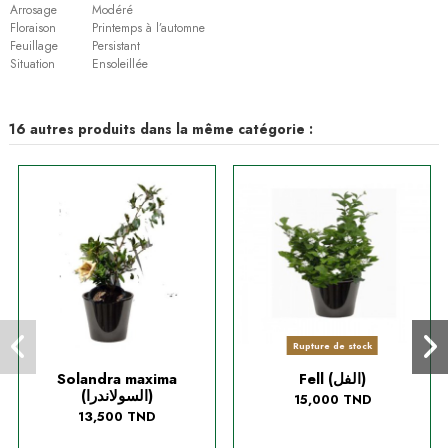
Arrosage
Modéré
Floraison
Printemps à l’automne
Feuillage
Persistant
Situation
Ensoleillée
16 autres produits dans la même catégorie :
Rupture de stock
Solandra maxima
Fell (الفل)
(السولاندرا)
15,000 TND
13,500 TND