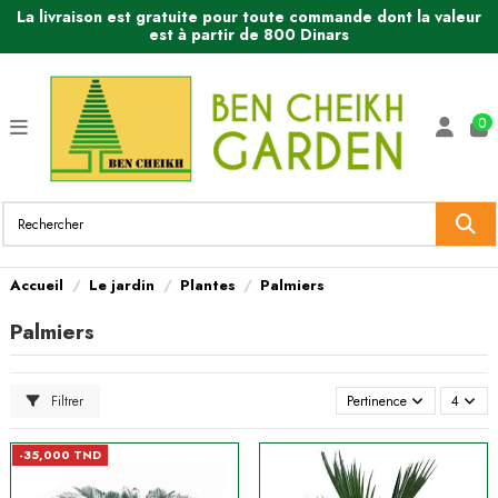
La livraison est gratuite pour toute commande dont la valeur
est à partir de 800 Dinars
0
Accueil
Le jardin
Plantes
Palmiers
Palmiers
Filtrer
Pertinence
4
-35,000 TND