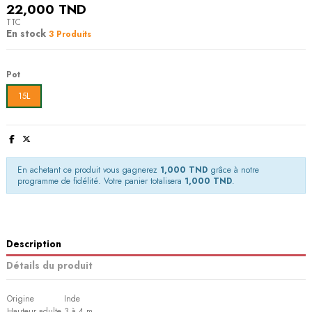
22,000 TND
TTC
En stock
3 Produits
Pot
15L
En achetant ce produit vous gagnerez
1,000 TND
grâce à notre
programme de fidélité. Votre panier totalisera
1,000 TND
.
Description
Détails du produit
Origine
Inde
Hauteur adulte
3 à 4 m