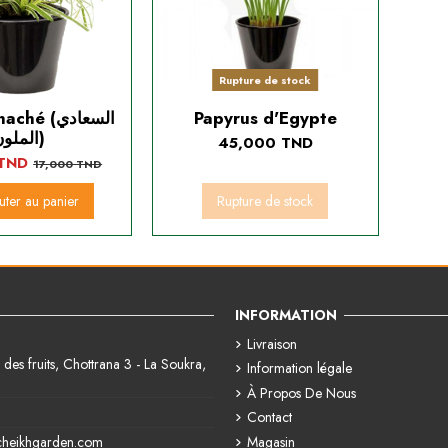
Rupture de stock
é (السعادي
Papyrus d'Egypte
الملون)
45,000 TND
 TND
17,000 TND
uter au panier
Rupture de stock
INFORMATION
Livraison
des fruits, Chottrana 3 - La Soukra,
Information légale
À Propos De Nous
Contact
Magasin
cheikhgarden.com