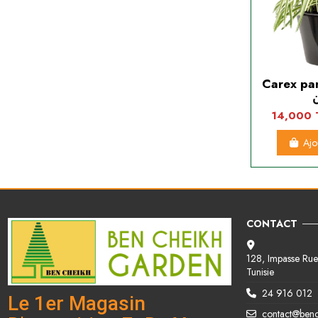
Carex panach
14,000
Ajo
CONTACT
128, Impasse Rue 
Tunisie
24 916 012
Le 1er Magasin
contact@ben