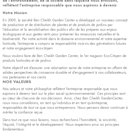
de l’environnement, de la société dans laquelle nous évoluons,
reflètent l’entreprise responsable que nous aspirons à devenir.
Notre Mission
En 2009, la société Ben Cheikh Garden Center a développé un nouveau concept
de production et de distribution de plantes et de produits de jardins par
l’éducation et la sensibilisation des publics afin de les préparer aux enjeux
écologiques et aux gestes verts pour préserver les ressources naturelles et la
biodiversité. Par notre activité dans le domaine environnemental et notre expertise
horticole, l’entreprise a compris sa responsabilité vis-à-vis des générations futures
et notre engagement éco-citoyen.
Nous voulons faire de Ben Cheikh Garden Center, le 1er magasin Eco-Citoyen de
produits horticoles et de jardins.
Notre objectif est d'assurer une valorisation saine de notre entreprise en offrant de
solides perspectives de croissance durable et d’engagement à nos collaborateurs,
nos partenaires et nos cients.
NOS VALEURS
Nos valeurs et notre philosophie reflètent l’entreprise responsable que nous
aspirons à devenir tant sur le plan social qu'environnemental. Ces principes sont
au cœur de chacune de nos décisions. Ainsi, chez Ben Cheikh GardenCenter,
nous nous considérons, en tant qu’individus et en tant qu’entreprise,
responsables de tout ce que nous entreprenons. Nous pensons devoir continuer à
mériter la confiance reçue.
Dans tout ce que nous faisons, nous recherchons l’honnêteté, la sincérité,
l’équité, l’intégrité et le développement. Nous respectons ainsi six principes
fondamentaux :