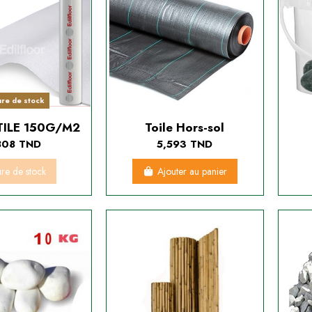
ure de stock
ILE 150G/M2
Toile Hors-sol
808 TND
5,593 TND
ure de stock
Ajouter au panier