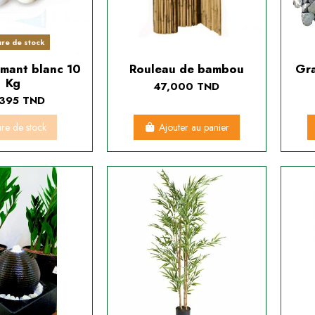
ure de stock
amant blanc 10
Rouleau de bambou
Gra
Kg
47,000 TND
395 TND
ure de stock
Ajouter au panier