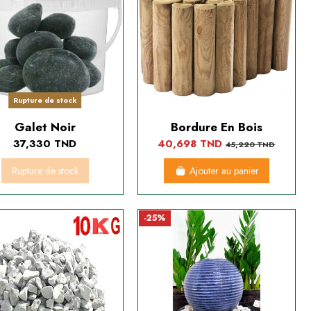
Rupture de stock
Galet Noir
Bordure En Bois
37,330 TND
40,698 TND
45,220 TND
Rupture de stock
Ajouter au panier
-25%