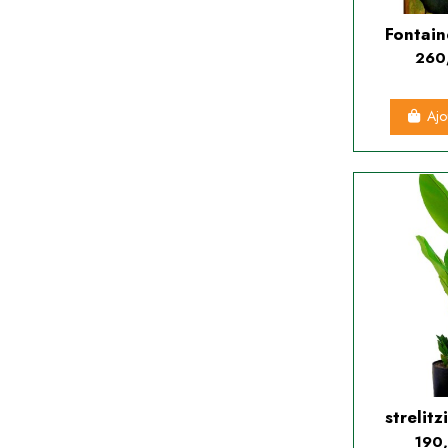
Fontain
260
Ajo
strelitz
190