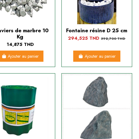
viers de marbre 10
Fontaine résine D 25 cm
Kg
294,525 TND
392,700 TND
14,875 TND
Ajouter au panier
Ajouter au panier