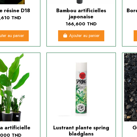
e résine D18
Bambou artificielles
Bor
japonaise
,610 TND
166,600 TND
uter au panier
Ajouter au panier
ia artificielle
Lustrant plante spring
G
bladglans
,000 TND