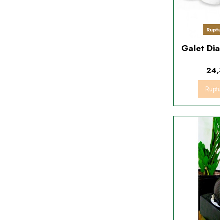
Rupt
Galet Di
24,
Rupt