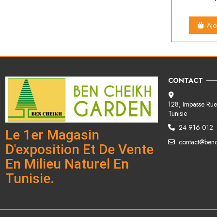
Ajo
CONTACT
128, Impasse Rue 
Tunisie
24 916 012
Le 1er Magasin
contact@ben
D'exposition Et De Vente
En Milieu Naturel En
Tunisie.