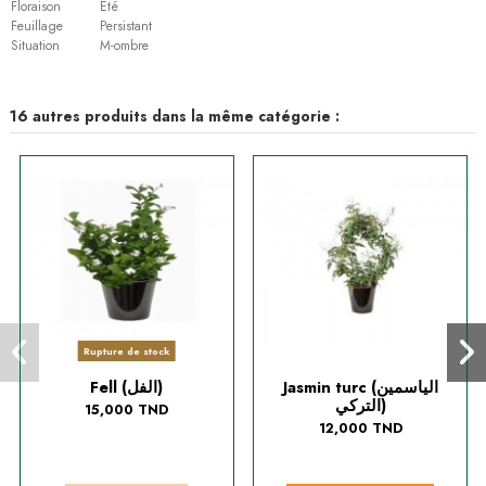
Floraison
Eté
Feuillage
Persistant
Situation
M-ombre
16 autres produits dans la même catégorie :
Rupture de stock
Jasmin turc (الياسمين
Fell (الفل)
التركي)
15,000 TND
12,000 TND