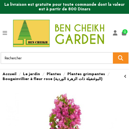
La livraison est gratuite pour toute commande dont la valeur
est à partir de 800 Dinars
0
Accueil
Le jardin
Plantes
Plantes grimpantes
Bougainvillier à fleur rose (البوغنفيلة ذات الزهرة الوردية)