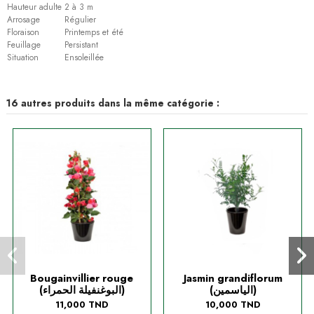
Hauteur adulte
2 à 3 m
Arrosage
Régulier
Floraison
Printemps et été
Feuillage
Persistant
Situation
Ensoleillée
16 autres produits dans la même catégorie :
Bougainvillier rouge
Jasmin grandiflorum
(الياسمين)
(البوغنفيلة الحمراء)
11,000 TND
10,000 TND