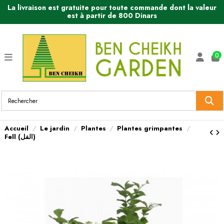
La livraison est gratuite pour toute commande dont la valeur
est à partir de 800 Dinars
0
Accueil
Le jardin
Plantes
Plantes grimpantes
Fell (الفل)