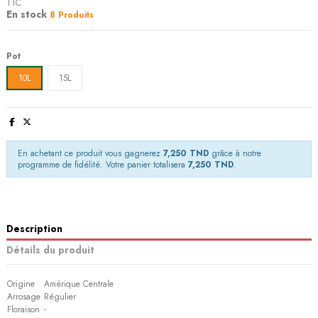
TTC
En stock
8 Produits
Pot
10L
15L
En achetant ce produit vous gagnerez
7,250 TND
grâce à notre
programme de fidélité. Votre panier totalisera
7,250 TND
.
Description
Détails du produit
Origine
Amérique Centrale
Arrosage
Régulier
Floraison
-