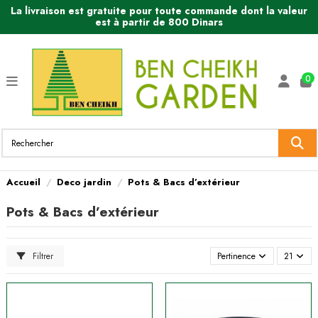
La livraison est gratuite pour toute commande dont la valeur
est à partir de 800 Dinars
0
Accueil
Deco jardin
Pots & Bacs d’extérieur
Pots & Bacs d’extérieur
Filtrer
Pertinence
21