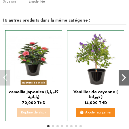
Situation
Ensoleillée
16 autres produits dans la même catégorie :
Rupture de stock
camellia japonica (كاميليا
Vanillier de cayenne (
دورانتا )
يابانية)
70,000 TND
14,000 TND
Rupture de stock
Ajouter au panier