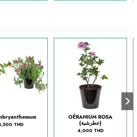
nbryanthemum
GÉRANIUM ROSA
(عطرشية)
3,500 TND
4,000 TND