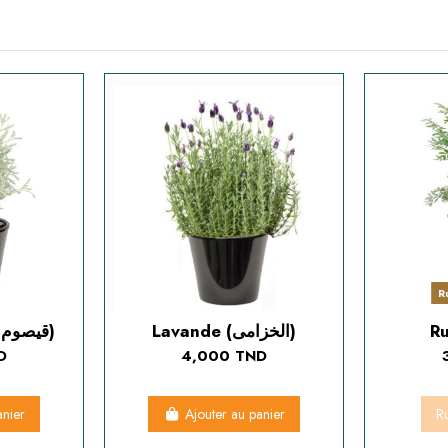
R
Lavande (الخزامى)
santoline (قيصوم جبلي)
D
4,000 TND
anier
Ajouter au panier
Ru