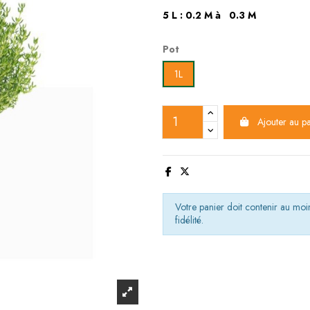
5 L : 0.2 M à 0.3 M
Pot
1L
Ajouter au p
Votre panier doit contenir au m
fidélité.