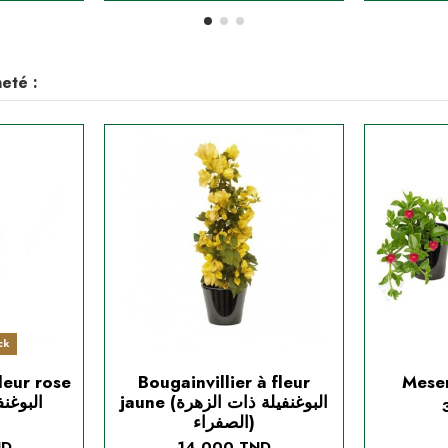
eté :
ck
leur rose
Bougainvillier à fleur
Mese
jaune (البوغنفيلة ذات الزهرة
الصفراء)
ND
14,000 TND