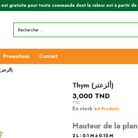
n est gratuite pour toute commande dont la valeur est à partir d
Promotions
Contact
Thym (ألزعتر)
Thym (ألزعتر)
3,000 TND
TTC
En stock
66 Produits
Hauteur de la plan
2 L : 0.1 M à 0.15 M