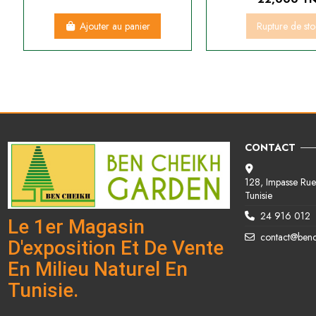
Ajouter au panier
Rupture de st
CONTACT
128, Impasse Rue 
Tunisie
24 916 012
Le 1er Magasin
contact@ben
D'exposition Et De Vente
En Milieu Naturel En
Tunisie.