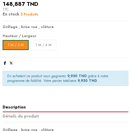
148,887 TND
TTC
En stock
3 Produits
Grillage , brise vue , clôture
Hauteur / Largeur
1 M / 3 M
1 M / 4 M
En achetant ce produit vous gagnerez
9,930 TND
grâce à notre
programme de fidélité. Votre panier totalisera
9,930 TND
.
Description
Détails du produit
Grillage , brise vue , clôture