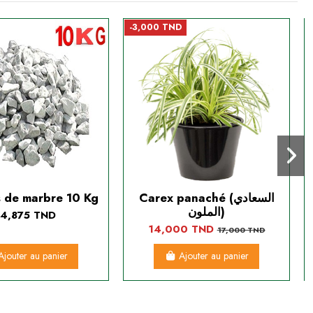
-3,000 TND
s de marbre 10 Kg
Carex panaché (السعادي
الملون)
14,875 TND
14,000 TND
17,000 TND
Ajouter au panier
Ajouter au panier