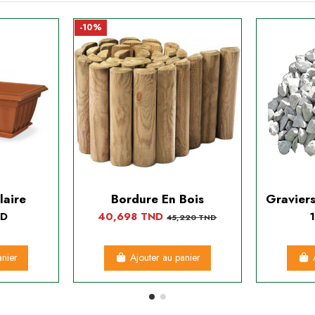
-10%
laire
Bordure En Bois
Gravier
ND
40,698 TND
45,220 TND
anier
Ajouter au panier