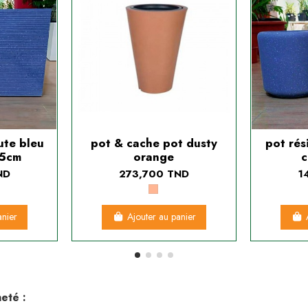
ute bleu
pot & cache pot dusty
pot rés
5cm
orange
c
ND
273,700 TND
1
anier
Ajouter au panier
eté :