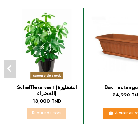
Rupture de stock
Schefflera vert (الشفليرة
Bac rectangu
الخضراء)
24,990 T
13,000 TND
Rupture de stock
Ajouter au p