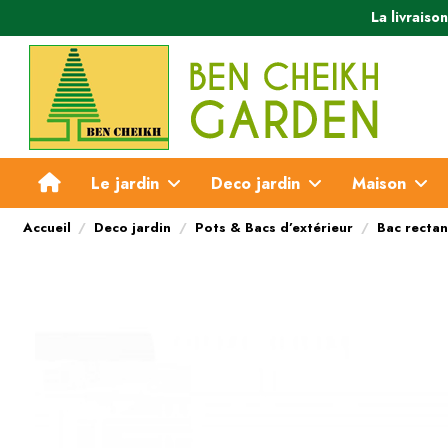
La livraiso
Le jardin
Deco jardin
Maison
Accueil
Deco jardin
Pots & Bacs d’extérieur
Bac rectan