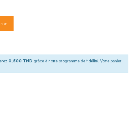
anier
nerez
0,500 TND
grâce à notre programme de fidélité. Votre panier