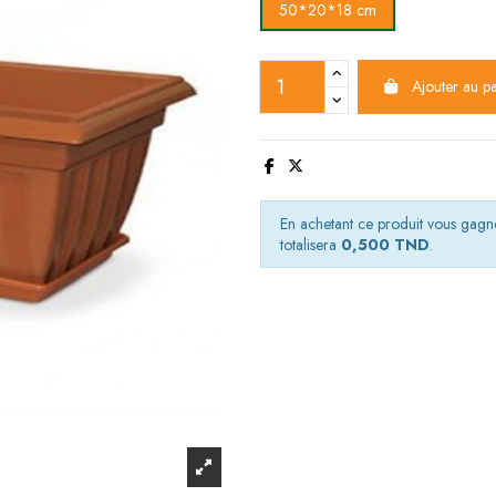
50*20*18 cm
Ajouter au p
En achetant ce produit vous gag
totalisera
0,500 TND
.