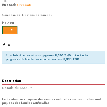
TTC
En stock
5 Produits
Composé de 4 bâtons de bambou
Hauteur
1,5 M
En achetant ce produit vous gagnerez
8,330 TND
grâce à notre
programme de fidélité. Votre panier totalisera
8,330 TND
.
Description
Détails du produit
Le bambou se compose des cannes naturelles sur les quelles sont
piquées des feuilles artificielles