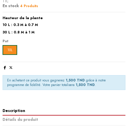
TTC
En stock
4 Produits
Hauteur de la plante
10 L : 0.3 M à 0.7 M
30 L : 0.8 M à 1 M
Pot
10L
En achetant ce produit vous gagnerez
1,500 TND
grâce à notre
programme de fidélité. Votre panier totalisera
1,500 TND
.
Description
Détails du produit