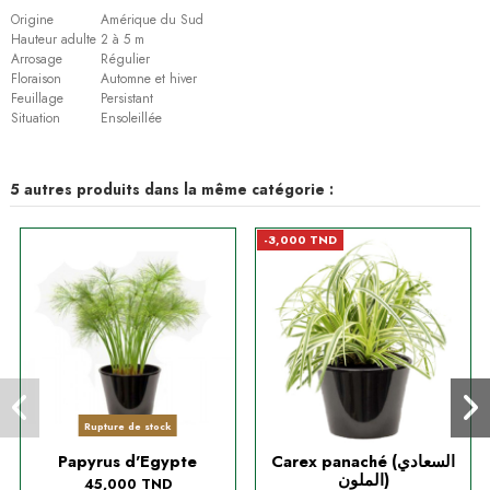
Origine
Amérique du Sud
Hauteur adulte
2 à 5 m
Arrosage
Régulier
Floraison
Automne et hiver
Feuillage
Persistant
Situation
Ensoleillée
5 autres produits dans la même catégorie :
-3,000 TND
Rupture de stock
Papyrus d'Egypte
Carex panaché (السعادي
الملون)
45,000 TND