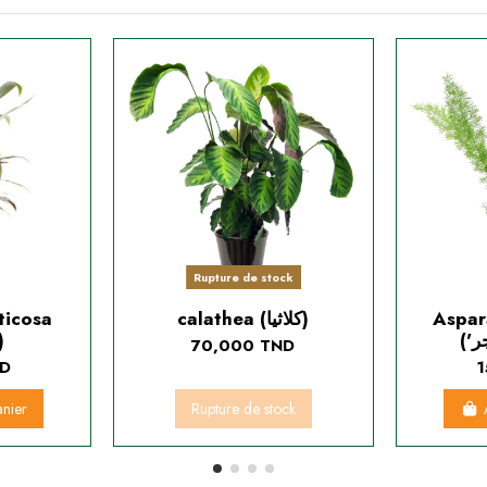
Rupture de stock
ticosa
calathea (كلاثيا)
Aspar
الكورد)
70,000 TND
ND
1
anier
Rupture de stock