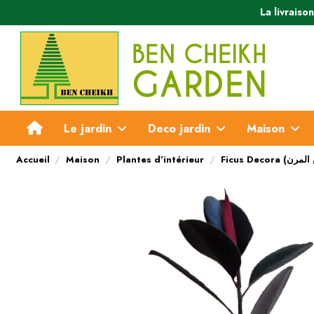
La livraiso
Le jardin
Deco jardin
Maison
Accueil
Maison
Plantes d’intérieur