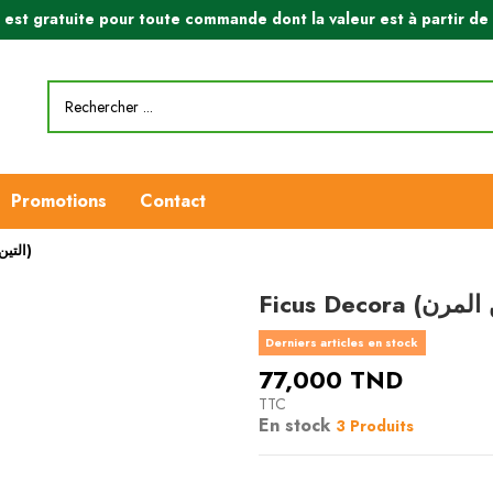
n est gratuite pour toute commande dont la valeur est à partir d
Promotions
Contact
Ficus Decora (التين المرن)
Derniers articles en stock
77,000 TND
TTC
En stock
3 Produits