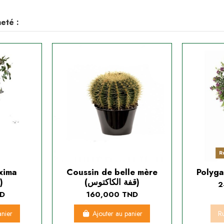
eté :
R
xima
Coussin de belle mère
(قفة الكاكتوس)
(السولاندرا)
2
ND
160,000 TND
anier
Ajouter au panier
Ru