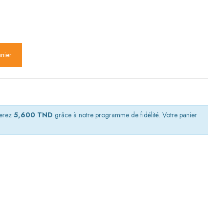
anier
nerez
5,600 TND
grâce à notre programme de fidélité. Votre panier