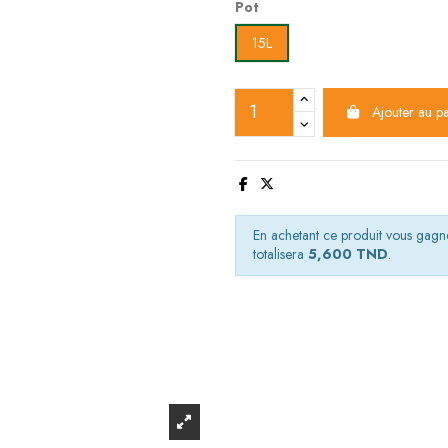
Pot
15L
Ajouter au p
En achetant ce produit vous gag
totalisera
5,600 TND
.