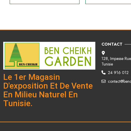
CONTACT
128, Impasse Rue 
Tunisie
24 916 012
Le 1er Magasin
contact@ben
D'exposition Et De Vente
En Milieu Naturel En
Tunisie.