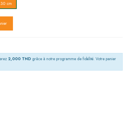
 30 cm
anier
nerez
2,000 TND
grâce à notre programme de fidélité. Votre panier