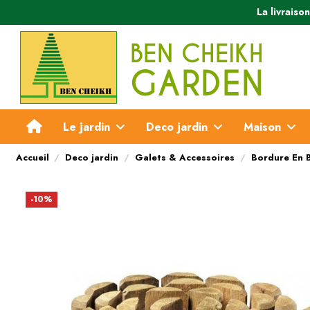
La livraiso
Le jardin
Deco jardin
Maison
Accueil
Deco jardin
Galets & Accessoires
Bordure En 
-10%