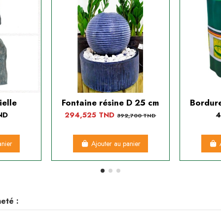
ielle
Fontaine résine D 25 cm
Bordure
ND
294,525 TND
4
392,700 TND
anier
Ajouter au panier
eté :