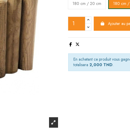
180 cm / 20 cm
180 cm /
Ajouter au p
En achetant ce produit vous gag
totalisera
2,000 TND
.