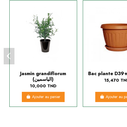
Jasmin grandiflorum
Bac plante D39
(الياسمين)
15,470 T
10,000 TND
Ajouter au panier
Ajouter au p