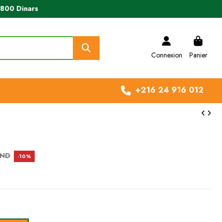
e 800 Dinars
Connexion
Panier
+216 24 916 012
TND
-10%