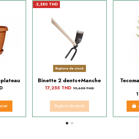
-2,380 TND
Rupture de stock
+plateau
Binette 2 dents+Manche
Tecoma ora
ND
17,255 TND
19,635 TND
1
anier
Rupture de stock