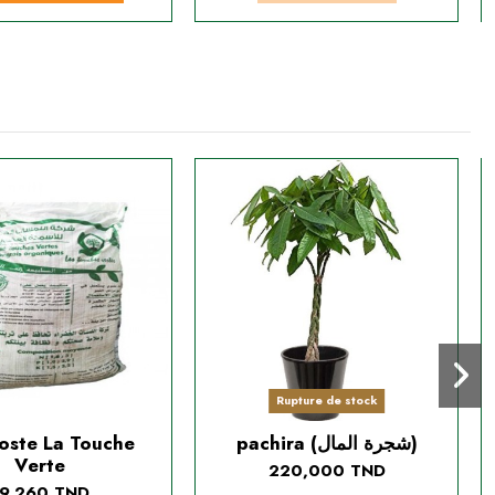
Rupture de stock
ste La Touche
pachira (شجرة المال)
Verte
220,000 TND
9,260 TND