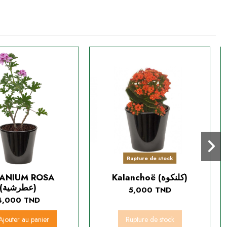
Rupture de stock
ANIUM ROSA
Kalanchoë (كلنكوة)
(عطرشية)
5,000 TND
4,000 TND
Ajouter au panier
Rupture de stock