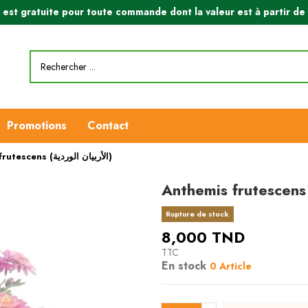
n est gratuite pour toute commande dont la valeur est à partir d
Promotions
Contact
Anthemis frutescens (الأربيان الوردية)
Rupture de stock
8,000 TND
TTC
En stock
0 Article