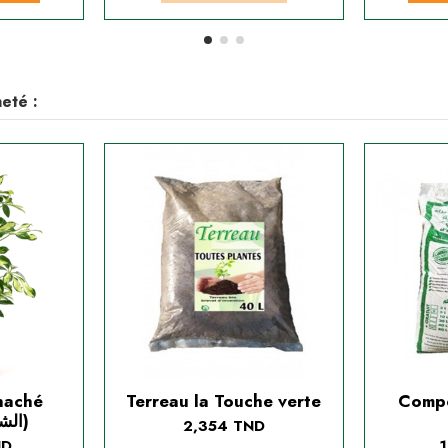
eté :
naché
Terreau la Touche verte
Compo
(الشفليرة الملونة)
2,354 TND
ND
1