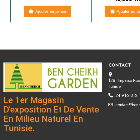
Ajouter au panier
Ajouter au p
CONTACT
128, Impasse Rue 
Tunisie
24 916 012
Le 1er Magasin
contact@ben
D'exposition Et De Vente
En Milieu Naturel En
Tunisie.