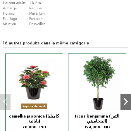
Hauteur adulte
1 à 2 m
Arrosage
Régulier
Floraison
Mai à Juin
Feuillage
Persistant
Situation
Ensoleillée
16 autres produits dans la même catégorie :
Rupture de stock
Ficus benjamina (التين
camellia japonica (كاميليا
البنجاميني)
يابانية)
70,000 TND
124,000 TND